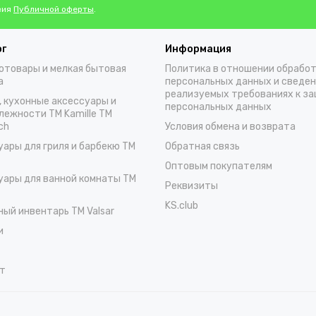
вия
Публичной оферты
.
ог
Информация
отовары и мелкая бытовая
Политика в отношении обрабо
а
персональных данных и сведен
реализуемых требованиях к з
, кухонные аксессуары и
персональных данных
лежности TM Kamille TM
ch
Условия обмена и возврата
уары для гриля и барбекю TM
Обратная связь
Оптовым покупателям
уары для ванной комнаты TM
Реквизиты
KS.club
ный инвентарь TM Valsar
и
т