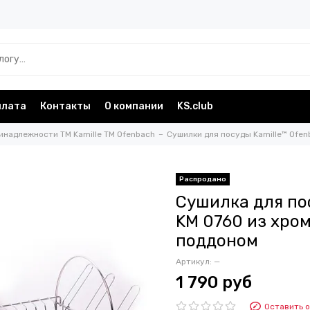
плата
Контакты
О компании
KS.club
инадлежности TM Kamille TM Ofenbach
Сушилки для посуды Kamille™ Ofe
Сушилка для по
KM 0760 из хро
поддоном
Артикул:
—
1 790 руб
Оставить 