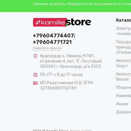
Нажимая на кнопку «Подписаться» вы принимаете усло
Катал
Электр
техник
+79604774407;
+79604771721
Посуда
принад
Заказать звонок
Ofenba
Краснодар х. Ленина, МТФ1,
Аксесс
отделение 4, лит. 1Г. Почтовый:
Скаут
350061, г. Краснодар, а/я 2503
Аксесс
ПН-ПТ с 8 до 17 часов
Besser
ИП Решетникова Ю.В. ОГРН
Убороч
321366800112769
Новинк
Акции
Дискон