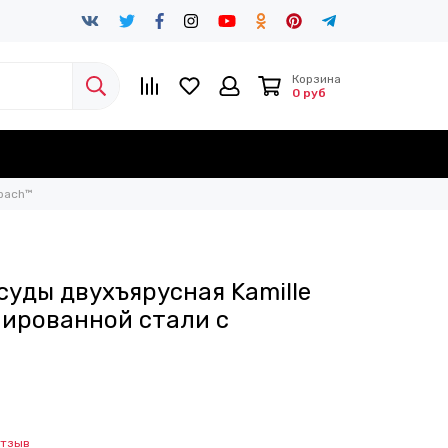
Корзина
0 руб
nbach™
суды двухъярусная Kamille
мированной стали с
отзыв