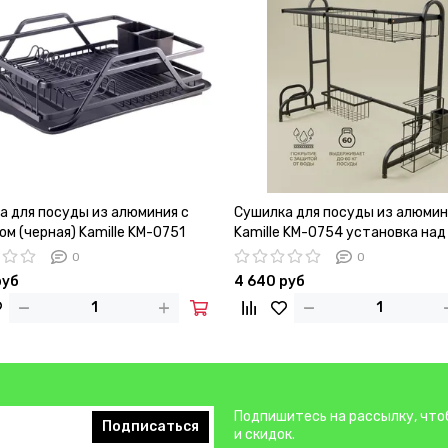
а для посуды из алюминия с
Сушилка для посуды из алюмин
м (черная) Kamille KM-0751
Kamille KM-0754 установка над
0
0
руб
4 640 руб
Подпишитесь на рассылку, что
Подписаться
и скидок.