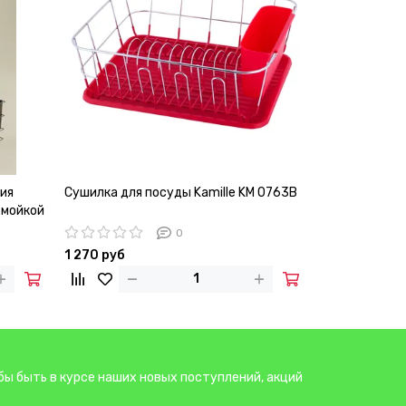
ия
Сушилка для посуды Kamille KM 0763B
Сушилка для 
 мойкой
хромированно
Kamille KM 07
0
1 270 руб
1 040 руб
бы быть в курсе наших новых поступлений, акций