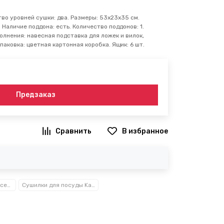
тво уровней сушки: два. Размеры: 53х23х35 см.
 Наличие поддона: есть. Количество поддонов: 1.
олнения: навесная подставка для ложек и вилок,
паковка: цветная картонная коробка. Ящик: 6 шт.
Предзаказ
В избранное
Посуда, кухонные аксессуары и принадлежности TM Kamille TM Ofenbach
Сушилки для посуды Kamille™ Ofenbach™