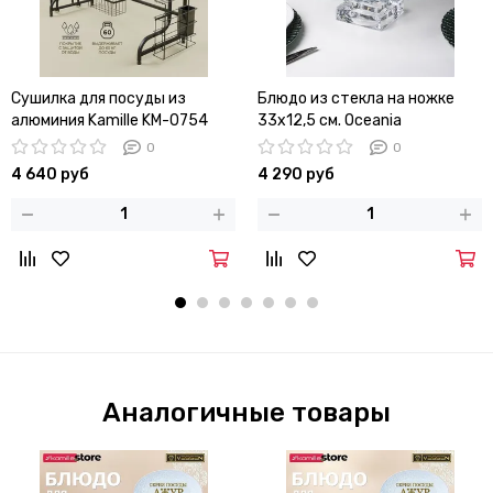
Сушилка для посуды из
Блюдо из стекла на ножке
алюминия Kamille KM-0754
33х12,5 см. Oceania
установка над мойкой
0
0
4 640 руб
4 290 руб
Аналогичные товары