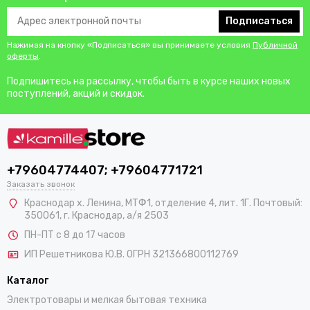
Подписаться
Нажимая на кнопку «Подписаться» вы принимаете условия
Публичной
оферты
.
Подпишитесь на рассылку, чтобы быть в курсе наших новых
поступлений, акций и скидок.
+79604774407; +79604771721
Заказать звонок
Краснодар х. Ленина, МТФ1, отделение 4, лит. 1Г. Почтовый:
350061, г. Краснодар, а/я 2503
ПН-ПТ с 8 до 17 часов
ИП Решетникова Ю.В. ОГРН 321366800112769
Каталог
Электротовары и мелкая бытовая техника