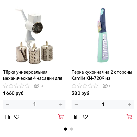
Тёрка универсальная
Терка кухонная на 2 стороны
механическая 4 насадки для
Kamille KM-7209 из
овощей Kamille KM-6503
нержавеющей стали
0
0
1 660 руб
380 руб