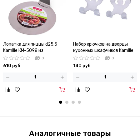
Лопатка для пиццы d25,5
Набор крючков на дверцы
Kamille КМ-5098 из
кухонных шкафчиков Kamille
нержавеющей стали с
KM-8847 из нержавеющей
0
0
деревянной ручкой
стали
610 руб
140 руб
Аналогичные товары