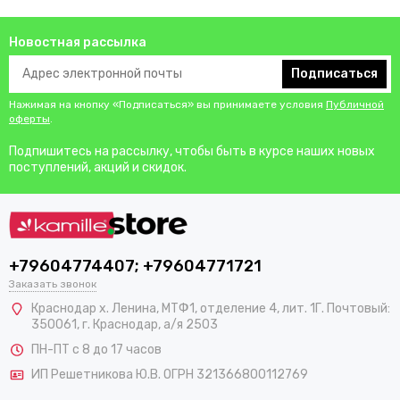
Новостная рассылка
Подписаться
Нажимая на кнопку «Подписаться» вы принимаете условия
Публичной
оферты
.
Подпишитесь на рассылку, чтобы быть в курсе наших новых
поступлений, акций и скидок.
+79604774407; +79604771721
Заказать звонок
Краснодар х. Ленина, МТФ1, отделение 4, лит. 1Г. Почтовый:
350061, г. Краснодар, а/я 2503
ПН-ПТ с 8 до 17 часов
ИП Решетникова Ю.В. ОГРН 321366800112769