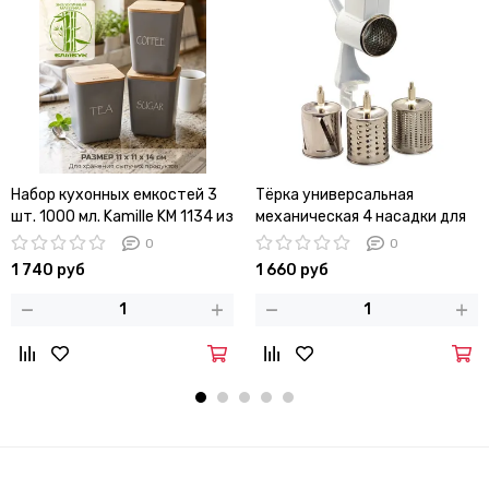
Набор кухонных емкостей 3
Тёрка универсальная
шт. 1000 мл. Kamille KM 1134 из
механическая 4 насадки для
бамбукового волокна с
овощей Kamille KM-6503
0
0
крышками
1 740 руб
1 660 руб