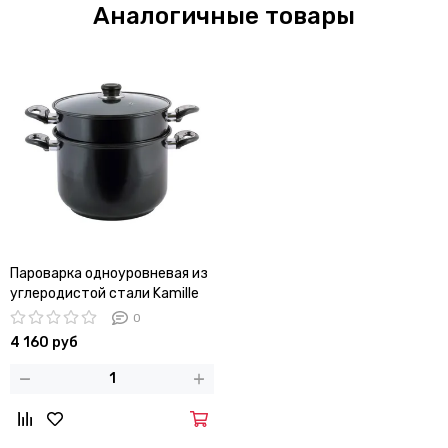
Аналогичные товары
Пароварка одноуровневая из
углеродистой стали Kamille
KM 5831 (диаметр 26 см,
0
объем 10 л.)
4 160 руб