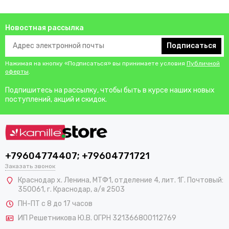
Новостная рассылка
Подписаться
Нажимая на кнопку «Подписаться» вы принимаете условия
Публичной
оферты
.
Подпишитесь на рассылку, чтобы быть в курсе наших новых
поступлений, акций и скидок.
+79604774407; +79604771721
Заказать звонок
Краснодар х. Ленина, МТФ1, отделение 4, лит. 1Г. Почтовый:
350061, г. Краснодар, а/я 2503
ПН-ПТ с 8 до 17 часов
ИП Решетникова Ю.В. ОГРН 321366800112769