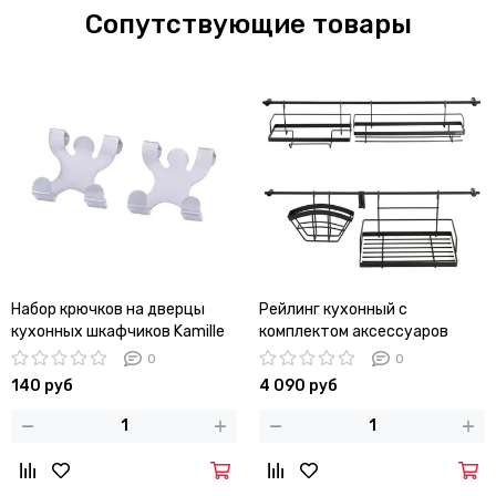
Сопутствующие товары
Набор крючков на дверцы
Рейлинг кухонный с
кухонных шкафчиков Kamille
комплектом аксессуаров
KM-8847 из нержавеющей
Kamille KM 8862
0
0
стали
140 руб
4 090 руб