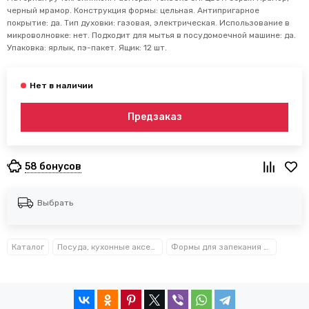
черный мрамор. Конструкция формы: цельная. Антипригарное
покрытие: да. Тип духовки: газовая, электрическая. Использование в
микроволновке: нет. Подходит для мытья в посудомоечной машине: да.
Упаковка: ярлык, пэ-пакет. Ящик: 12 шт.
Предзаказ
58 бонусов
Выбрать
Каталог
Посуда, кухонные аксессуары и принадлежности TM Kamille TM Ofenbach
Формы для запекания и выпечки металлические Kamille™ Ofenbach™