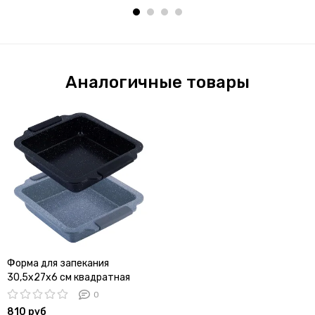
Аналогичные товары
Форма для запекания
30,5х27х6 см квадратная
Kamille KM-6035A из
0
углеродистой стали с
810 руб