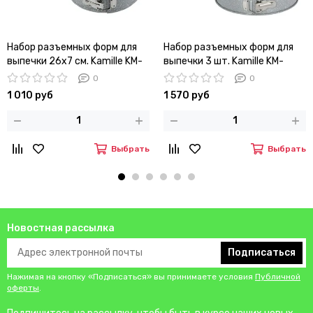
Набор разъемных форм для
Набор разъемных форм для
выпечки 26х7 см. Kamille KM-
выпечки 3 шт. Kamille KM-
6023
6031 (d24/26/28х6,5 см) из
0
0
углеродистой стали
1 010 руб
1 570 руб
Выбрать
Выбрать
Новостная рассылка
Подписаться
Нажимая на кнопку «Подписаться» вы принимаете условия
Публичной
оферты
.