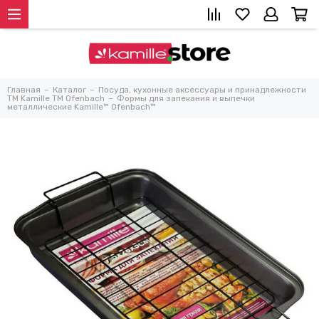
Главная
Каталог
Посуда, кухонные аксессуары и принадлежности
TM Kamille TM Ofenbach
Формы для запекания и выпечки
металлические Kamille™ Ofenbach™