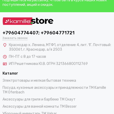
Подпишитесь на рассылку, чтобы быть в курсе наших новых
поступлений, акций и скидок.
+79604774407; +79604771721
Заказать звонок
Краснодар х. Ленина, МТФ1, отделение 4, лит. 1Г. Почтовый:
350061, г. Краснодар, а/я 2503
ПН-ПТ с 8 до 17 часов
ИП Решетникова Ю.В. ОГРН 321366800112769
Каталог
Электротовары и мелкая бытовая техника
Посуда, кухонные аксессуары и принадлежности TM Kamille
TM Ofenbach
Аксессуары для гриля и барбекю TM Скаут
Аксессуары для ванной комнаты TM Besser
Уборочный инвентарь TM Valsar