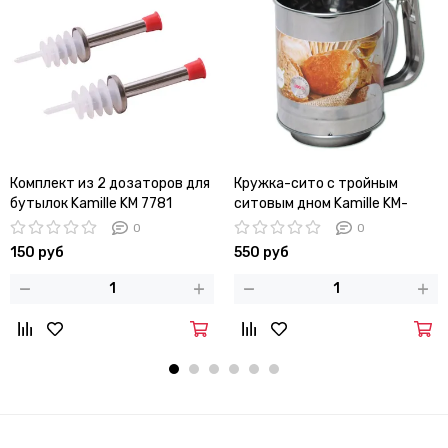
Комплект из 2 дозаторов для
Кружка-сито с тройным
бутылок Kamille KM 7781
ситовым дном Kamille KM-
7784 (d10х13 см)
0
0
150 руб
550 руб