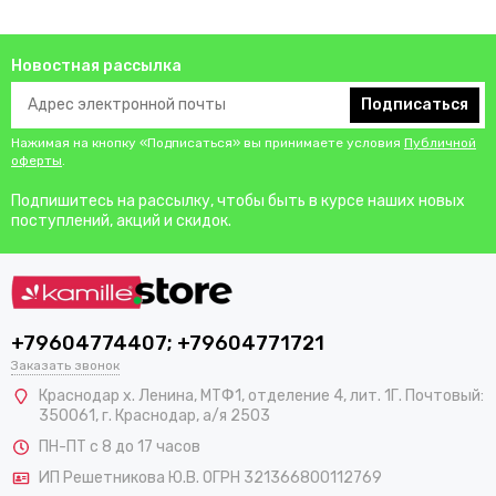
Новостная рассылка
Подписаться
Нажимая на кнопку «Подписаться» вы принимаете условия
Публичной
оферты
.
Подпишитесь на рассылку, чтобы быть в курсе наших новых
поступлений, акций и скидок.
+79604774407; +79604771721
Заказать звонок
Краснодар х. Ленина, МТФ1, отделение 4, лит. 1Г. Почтовый:
350061, г. Краснодар, а/я 2503
ПН-ПТ с 8 до 17 часов
ИП Решетникова Ю.В. ОГРН 321366800112769