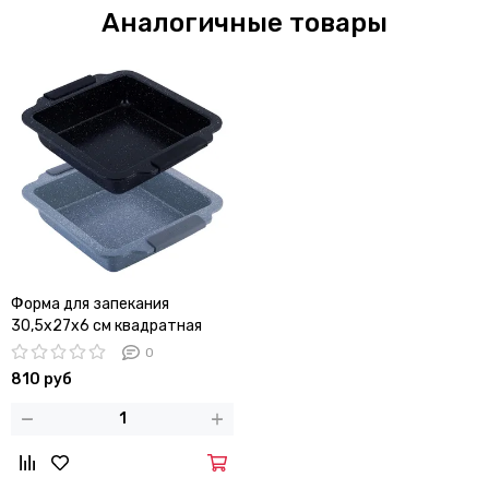
Аналогичные товары
Форма для запекания
30,5х27х6 см квадратная
Kamille KM-6035A из
0
углеродистой стали с
810 руб
мраморным покрытием