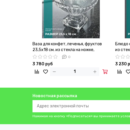
Ваза для конфет, печенья, фруктов
Блюдо 
23,5х18 см. из стекла на ножке,
из стек
Oceania
0
3 780 руб
3 230 
Новостная рассылка
Нажимая на кнопку «Подписаться» вы принимаете усло