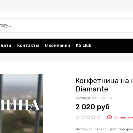
плата
Контакты
О компании
KS.club
Конфетница на н
Diamante
Артикул:
601-596-13
2 020 руб
Оставить 
Материал: стекло. Цвет: прозрач