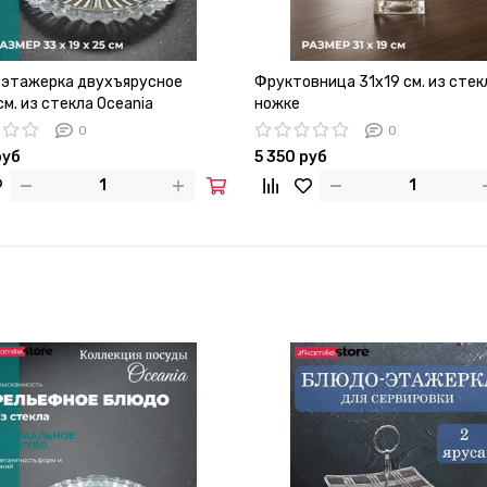
этажерка двухъярусное
Фруктовница 31х19 см. из стек
м. из стекла Oceania
ножке
0
0
руб
5 350 руб