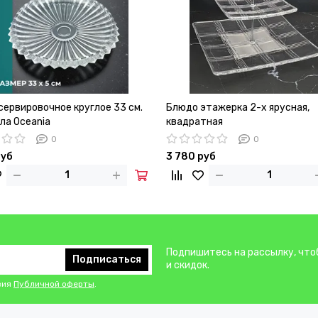
сервировочное круглое 33 см.
Блюдо этажерка 2-х ярусная,
ла Oceania
квадратная
0
0
руб
3 780 руб
Подпишитесь на рассылку, что
Подписаться
и скидок.
вия
Публичной оферты
.