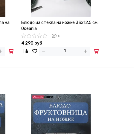
ла на
Блюдо из стекла на ножке 33х12,5 см.
Ваза для кон
Oceania
23,5х18 см. и
Oceania
0
4 290 руб
3 780 руб