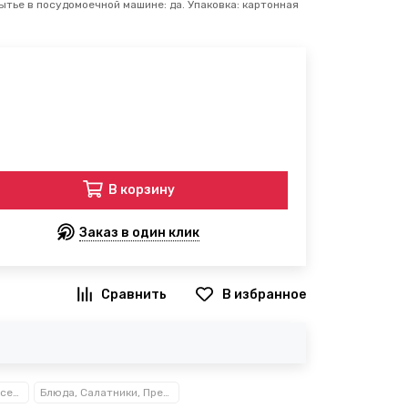
Мытье в посудомоечной машине: да. Упаковка: картонная
В корзину
Заказ в один клик
В избранное
Посуда, кухонные аксессуары и принадлежности TM Kamille TM Ofenbach
Блюда, Салатники, Предметы сервировки Kamille™