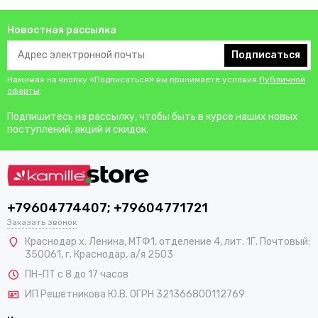
Новостная рассылка
Подписаться
Нажимая на кнопку «Подписаться» вы принимаете условия
Публичной
оферты
.
Подпишитесь на рассылку, чтобы быть в курсе наших новых
поступлений, акций и скидок.
+79604774407; +79604771721
Заказать звонок
Краснодар х. Ленина, МТФ1, отделение 4, лит. 1Г. Почтовый:
350061, г. Краснодар, а/я 2503
ПН-ПТ с 8 до 17 часов
ИП Решетникова Ю.В. ОГРН 321366800112769