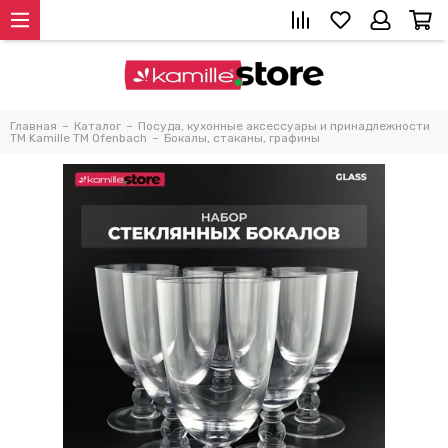
Главная
Каталог
Посуда, кухонные аксессуары и принадлежности
TM Kamille TM Ofenbach
Бокалы, стаканы, графины