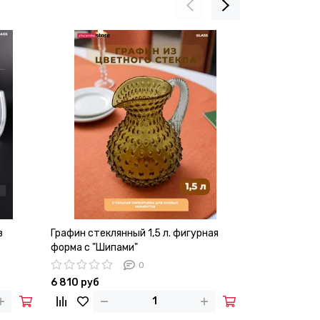
з
Графин стеклянный 1,5 л. фигурная
Набор стакано
форма с "Шипами"
рельефным уз
0
6 810 руб
760 руб