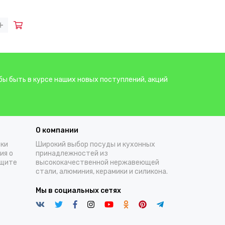
бы быть в курсе наших новых поступлений, акций
О компании
тки
Широкий выбор посуды и кухонных
ия о
принадлежностей из
ащите
высококачественной нержавеющей
стали, алюминия, керамики и силикона.
Мы в социальных сетях