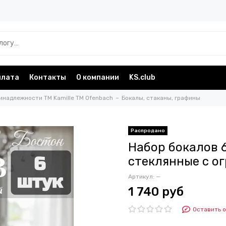
плата
Контакты
О компании
KS.club
инадлежности TM Kamille TM Ofenbach
Бокалы, стаканы, графины
Набор бокалов 6
стеклянные с о
Артикул:
—
1 740 руб
Оставить 