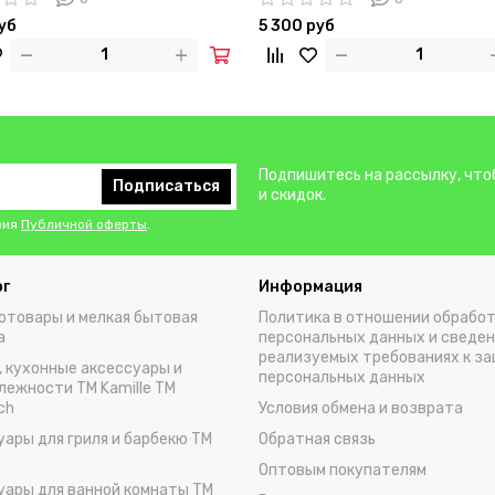
руб
5 300 руб
Подпишитесь на рассылку, что
Подписаться
и скидок.
вия
Публичной оферты
.
ог
Информация
отовары и мелкая бытовая
Политика в отношении обрабо
а
персональных данных и сведен
реализуемых требованиях к з
, кухонные аксессуары и
персональных данных
лежности TM Kamille TM
ch
Условия обмена и возврата
уары для гриля и барбекю TM
Обратная связь
Оптовым покупателям
уары для ванной комнаты TM