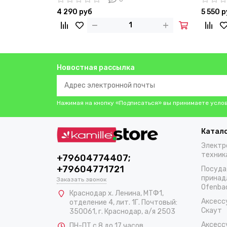
4 290 руб
5 550 
Новостная рассылка
Нажимая на кнопку «Подписаться» вы принимаете усло
Катал
Электр
техник
+79604774407;
+79604771721
Посуда
принад
Заказать звонок
Ofenba
Краснодар х. Ленина, МТФ1,
Аксесс
отделение 4, лит. 1Г. Почтовый:
Скаут
350061, г. Краснодар, а/я 2503
Аксесс
ПН-ПТ с 8 до 17 часов