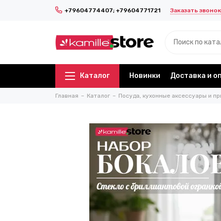
Заказать звонок
+79604774407; +79604771721
Каталог
Новинки
Доставка и о
Главная
Каталог
Посуда, кухонные аксессуары и пр