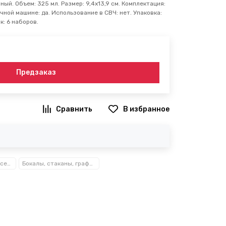
ный. Объем: 325 мл. Размер: 9,4х13,9 см. Комплектация:
чной машине: да. Использование в СВЧ: нет. Упаковка:
к: 6 наборов.
Предзаказ
В избранное
Посуда, кухонные аксессуары и принадлежности TM Kamille TM Ofenbach
Бокалы, стаканы, графины