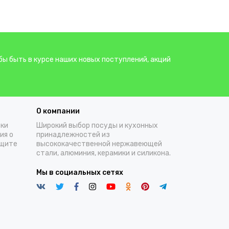
бы быть в курсе наших новых поступлений, акций
О компании
тки
Широкий выбор посуды и кухонных
ия о
принадлежностей из
ащите
высококачественной нержавеющей
стали, алюминия, керамики и силикона.
Мы в социальных сетях