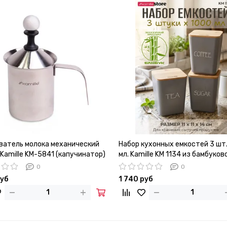
ватель молока механический
Набор кухонных емкостей 3 шт
Kamille KM-5841 (капучинатор)
мл. Kamille KM 1134 из бамбуков
волокна с крышками
0
0
руб
1 740 руб