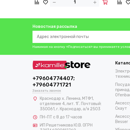
Новостная рассылка
Нажимая на кнопку «Подписаться» вы принимаете усло
Катал
Электр
техник
+79604774407;
+79604771721
Посуда
принад
Заказать звонок
Ofenba
Краснодар х. Ленина, МТФ1,
Аксесс
отделение 4, лит. 1Г. Почтовый:
Скаут
350061, г. Краснодар, а/я 2503
Аксесс
ПН-ПТ с 8 до 17 часов
Besser
ИП Решетникова Ю.В. ОГРН
Убороч