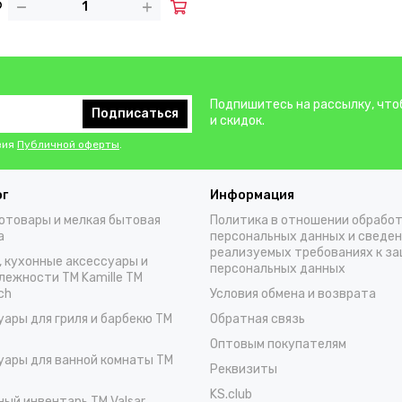
Подпишитесь на рассылку, что
Подписаться
и скидок.
вия
Публичной оферты
.
ог
Информация
отовары и мелкая бытовая
Политика в отношении обрабо
а
персональных данных и сведен
реализуемых требованиях к з
, кухонные аксессуары и
персональных данных
лежности TM Kamille TM
ch
Условия обмена и возврата
уары для гриля и барбекю TM
Обратная связь
Оптовым покупателям
уары для ванной комнаты TM
Реквизиты
KS.club
ный инвентарь TM Valsar