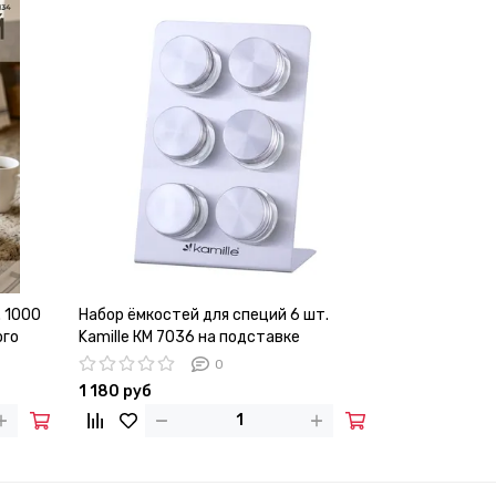
. 1000
Набор ёмкостей для специй 6 шт.
Половник 32 
ого
Kamille КМ 7036 на подставке
стали Kamill
0
1 180 руб
890 руб