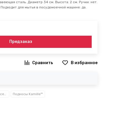
веющая сталь. Диаметр 34 см. Высота: 2 см. Ручки: нет.
 Подходит для мытья в посудомоечной машине: да.
Предзаказ
В избранное
Посуда, кухонные аксессуары и принадлежности TM Kamille TM Ofenbach
Подносы Kamille™