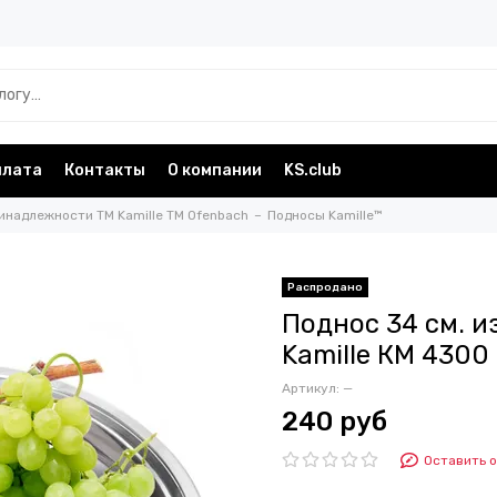
плата
Контакты
О компании
KS.club
инадлежности TM Kamille TM Ofenbach
Подносы Kamille™
Поднос 34 см. 
Kamille КМ 4300
Артикул:
—
240 руб
Оставить 