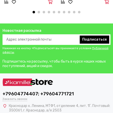
Новостная рассылка
Подписаться
Нажимая на кнопку «Подписаться» вы принимаете условия
Публичной
оферты
.
Подпишитесь на рассылку, чтобы быть в курсе наших новых
поступлений, акций и скидок.
+79604774407; +79604771721
Заказать звонок
Краснодар х. Ленина, МТФ1, отделение 4, лит. 1Г. Почтовый:
350061, г. Краснодар, а/я 2503