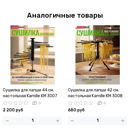
Аналогичные товары
Сушилка для лапши 44 см.
Сушилка для лапши 42 см.
настольная Kamille KM 3007
настольная Kamille KM 3008
из нержавеющей стали и
из пластика
0
0
пластика
2 200 руб
680 руб