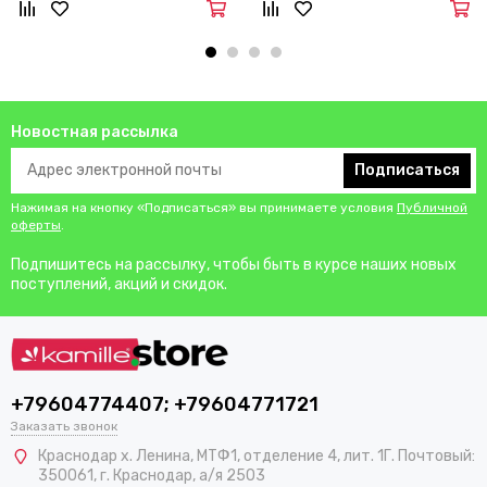
Новостная рассылка
Подписаться
Нажимая на кнопку «Подписаться» вы принимаете условия
Публичной
оферты
.
Подпишитесь на рассылку, чтобы быть в курсе наших новых
поступлений, акций и скидок.
+79604774407; +79604771721
Заказать звонок
Краснодар х. Ленина, МТФ1, отделение 4, лит. 1Г. Почтовый:
350061, г. Краснодар, а/я 2503