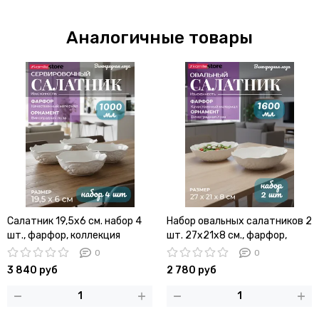
Аналогичные товары
Салатник 19,5х6 см. набор 4
Набор овальных салатников 2
шт., фарфор, коллекция
шт. 27х21х8 см., фарфор,
"Виноградная лоза"
коллекция "Виноградная
0
0
лоза"
3 840 руб
2 780 руб