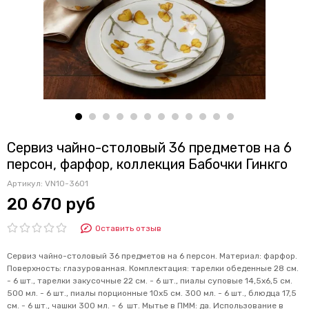
Сервиз чайно-столовый 36 предметов на 6
персон, фарфор, коллекция Бабочки Гинкго
Артикул:
VN10-3601
20 670 руб
Оставить отзыв
Сервиз чайно-столовый 36 предметов на 6 персон. Материал: фарфор.
Поверхность: глазурованная. Комплектация: т
арелки обеденные 28 см.
- 6 шт., т
арелки закусочные 22 см. - 6 шт., п
иалы суповые 14,5х6,5 см.
500 мл. - 6 шт., п
иалы порционные 10х5 см. 300 мл. - 6 шт., б
людца 17,5
см. - 6 шт., ч
ашки 300 мл. - 6 шт.
Мытье в ПММ: да. Использование в