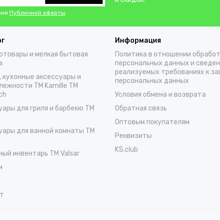
вия
Публичной оферты
.
ог
Информация
отовары и мелкая бытовая
Политика в отношении обрабо
а
персональных данных и сведен
реализуемых требованиях к з
, кухонные аксессуары и
персональных данных
лежности TM Kamille TM
ch
Условия обмена и возврата
уары для гриля и барбекю TM
Обратная связь
Оптовым покупателям
уары для ванной комнаты TM
Реквизиты
KS.club
ный инвентарь TM Valsar
и
т