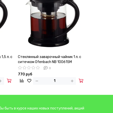
,5 л. с
Стеклянный заварочный чайник 1 л. с
ситечком Ofenbach NB 100615M
0
770 руб
бы быть в курсе наших новых поступлений, акций