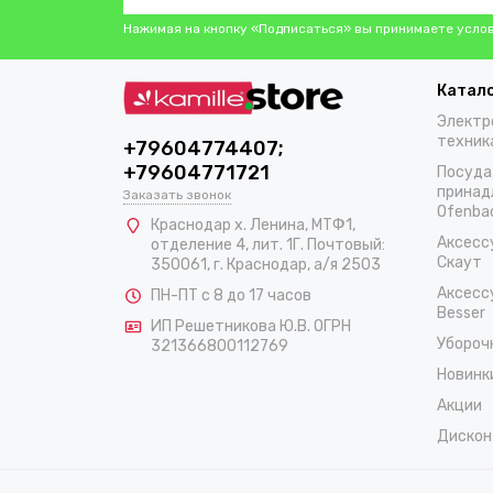
Нажимая на кнопку «Подписаться» вы принимаете усло
Катал
Электр
техник
+79604774407;
+79604771721
Посуда
принад
Заказать звонок
Ofenba
Краснодар х. Ленина, МТФ1,
Аксесс
отделение 4, лит. 1Г. Почтовый:
Скаут
350061, г. Краснодар, а/я 2503
Аксесс
ПН-ПТ с 8 до 17 часов
Besser
ИП Решетникова Ю.В. ОГРН
Убороч
321366800112769
Новинк
Акции
Дискон