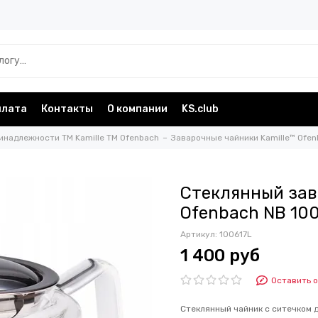
плата
Контакты
О компании
KS.club
инадлежности TM Kamille TM Ofenbach
Заварочные чайники Kamille™ Ofe
Стеклянный зав
Ofenbach NB 100
Артикул:
100617L
1 400 руб
Оставить 
Стеклянный чайник с ситечком 