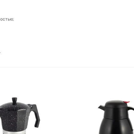
ностью;
.