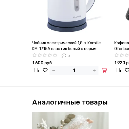
Чайник электрический 1,8 л. Kamille
Кофева
KM-1715A пластик белый с серым
Ofenba
дном
0
1 600 руб
1 920 
Аналогичные товары