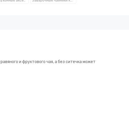
Посуда, кухонные аксессуары и принадлежности TM Kamille TM Ofenbach
Заварочные чайники Kamille™ Ofenbach™
равяного и фруктового чая, а без ситечка может