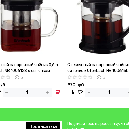
ный заварочный чайник 0,6 л.
Стеклянный заварочный чайник 1
ch NB 100612S с ситечком
ситечком Ofenbach NB 100615L
0
0
руб
970 руб
Подпишитесь на рассылку, что
Подписаться
и скидок.