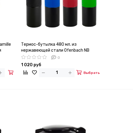
amille
Термос-бутылка 480 мл. из
Термокружка 
и
нержавеющей стали Ofenbach NB
из нержавею
101300
0
1 020 руб
910 руб
Выбрать