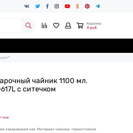
Корзина
0 руб
nbach™
арочный чайник 1100 мл.
617L с ситечком
отзыв
для заваривания чая. Материал чайника: термостойкое