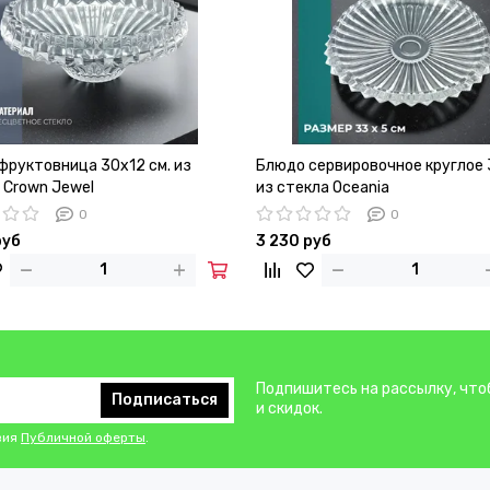
фруктовница 30х12 см. из
Блюдо сервировочное круглое 
 Crown Jewel
из стекла Oceania
0
0
руб
3 230 руб
Подпишитесь на рассылку, что
Подписаться
и скидок.
вия
Публичной оферты
.