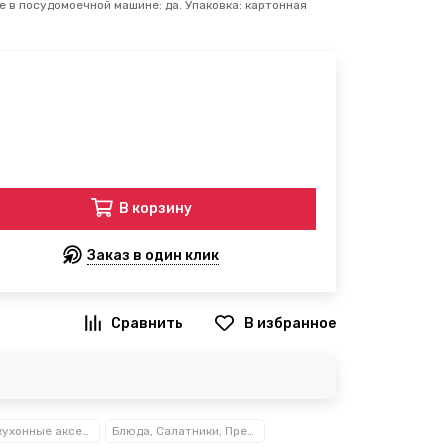
е в посудомоечной машине: да. Упаковка: картонная
В корзину
Заказ в один клик
В избранное
Посуда, кухонные аксессуары и принадлежности TM Kamille TM Ofenbach
Блюда, Салатники, Предметы сервировки Kamille™