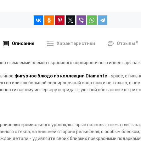
0
Описание
Характеристики
Отзывы
неотъемлемый элемент красивого сервировочного инвентаря на к
бычное
фигурное блюдо из коллекции Diamante
- яркое, стиль
тов или как большой сервировочный салатник и не только, в нем
канности вашему интерьеру и придать уютной обстановке штрих 
рвировки премиального уровня, которые позволят впечатлить ваш
анного стекла, на внешней стороне рельефная, с особым блеском,
каждой детали - удивляйте своих близких прекрасными подарками