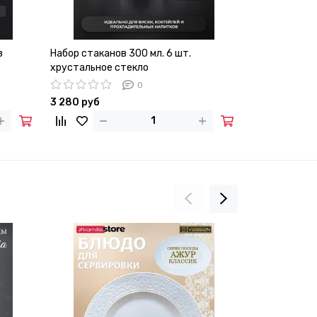
з
Набор стаканов 300 мл. 6 шт.
Набор стекля
хрустальное стекло
425 мл. 6 шт.
0
3 280 руб
5 550 руб