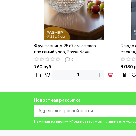
Фруктовница 25х7 см. стекло
Блюдо 
плетеный узор, Bossa Nova
стекла,
0
760 руб
3 030 
Новостная рассылка
Нажимая на кнопку «Подписаться» вы принимаете усло