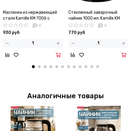
Масленка из нержавеющей
Стеклянный заварочный
стали Kamille KM 7006 с
чайник 1000 мл. Kamille KM
крышкой
0781M со съемным ситечком
0
0
930 руб
770 руб
Аналогичные товары