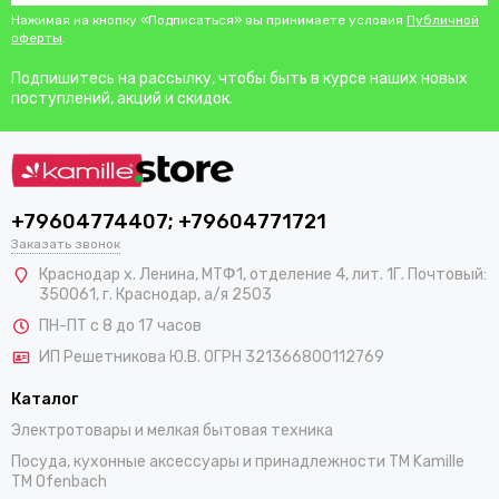
Нажимая на кнопку «Подписаться» вы принимаете условия
Публичной
оферты
.
Подпишитесь на рассылку, чтобы быть в курсе наших новых
поступлений, акций и скидок.
+79604774407; +79604771721
Заказать звонок
Краснодар х. Ленина, МТФ1, отделение 4, лит. 1Г. Почтовый:
350061, г. Краснодар, а/я 2503
ПН-ПТ с 8 до 17 часов
ИП Решетникова Ю.В. ОГРН 321366800112769
Каталог
Электротовары и мелкая бытовая техника
Посуда, кухонные аксессуары и принадлежности TM Kamille
TM Ofenbach