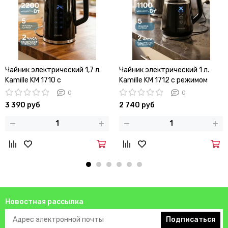
Чайник электрический 1,7 л.
Чайник электрический 1 л.
Kamille KM 1710 с
Kamille KM 1712 с режимом
регулировкой и
поддержания температуры
0
0
поддержанием температуры
3 390 руб
2 740 руб
Новостная рассылка
Подписаться