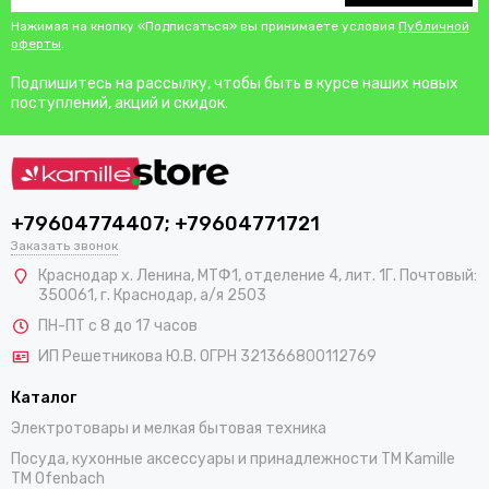
Нажимая на кнопку «Подписаться» вы принимаете условия
Публичной
оферты
.
Подпишитесь на рассылку, чтобы быть в курсе наших новых
поступлений, акций и скидок.
+79604774407; +79604771721
Заказать звонок
Краснодар х. Ленина, МТФ1, отделение 4, лит. 1Г. Почтовый:
350061, г. Краснодар, а/я 2503
ПН-ПТ с 8 до 17 часов
ИП Решетникова Ю.В. ОГРН 321366800112769
Каталог
Электротовары и мелкая бытовая техника
Посуда, кухонные аксессуары и принадлежности TM Kamille
TM Ofenbach