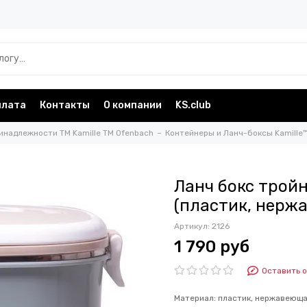
плата
Контакты
О компании
KS.club
инадлежности TM Kamille TM Ofenbach
Контейнеры и Ланч-боксы Kamille
Ланч бокс тройн
(пластик, нерж
Артикул:
2126
1 790 руб
Оставить 
Материал: пластик, нержавеющая