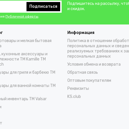
Подпишитесь на рассылку, что
Подписаться
и скидок.
вия
Публичной оферты
.
ог
Информация
отовары и мелкая бытовая
Политика в отношении обрабо
а
персональных данных и сведен
реализуемых требованиях к з
, кухонные аксессуары и
персональных данных
лежности TM Kamille TM
ch
Условия обмена и возврата
уары для гриля и барбекю TM
Обратная связь
Оптовым покупателям
уары для ванной комнаты TM
Реквизиты
KS.club
ный инвентарь TM Valsar
и
т