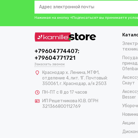
Нажимая на кнопку «Подписаться» вы принимаете усло
Катал
Электр
техник
+79604774407;
+79604771721
Посуда
принад
Заказать звонок
Ofenba
Краснодар х. Ленина, МТФ1,
Аксесс
отделение 4, лит. 1Г. Почтовый:
Скаут
350061, г. Краснодар, а/я 2503
Аксесс
ПН-ПТ с 8 до 17 часов
Besser
ИП Решетникова Ю.В. ОГРН
Убороч
321366800112769
Новинк
Акции
Дискон