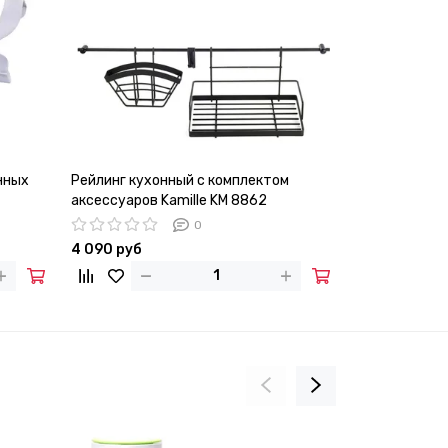
нных
Рейлинг кухонный с комплектом
Клипсы из н
аксессуаров Kamille KM 8862
пакетов Kami
хранения сы
0
4 090 руб
290 руб