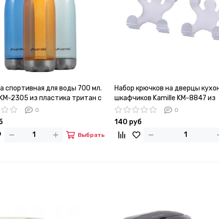
а спортивная для воды 700 мл.
Набор крючков на дверцы кухо
 KM-2305 из пластика тритан с
шкафчиков Kamille KM-8847 из
ическим дном
нержавеющей стали
0
0
б
140 руб
Выбрать