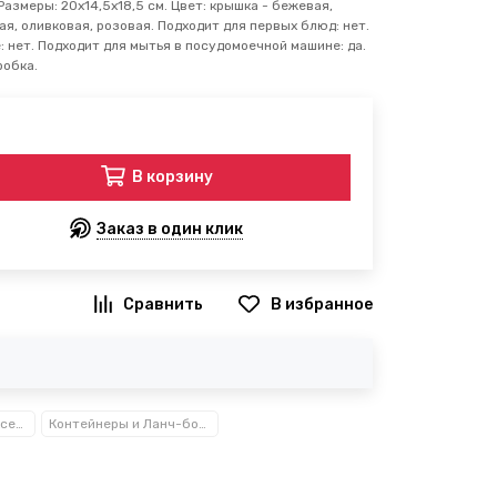
Размеры: 20х14,5х18,5 см. Цвет: крышка - бежевая,
ая, оливковая, розовая. Подходит для первых блюд: нет.
 нет. Подходит для мытья в посудомоечной машине: да.
робка.
В корзину
Заказ в один клик
В избранное
Посуда, кухонные аксессуары и принадлежности TM Kamille TM Ofenbach
Контейнеры и Ланч-боксы Kamille™