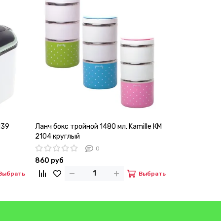
139
Ланч бокс тройной 1480 мл. Kamille КМ
Ланч бокс 100
2104 круглый
пластик, не
0
860 руб
1 400 руб
Выбрать
Выбрать