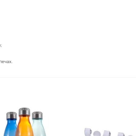
;
печах.