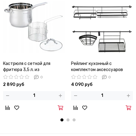
Кастрюля с сеткой для
Рейлинг кухонный с
фритюра 3,5 л. из
комплектом аксессуаров
нержавеющей стали Kamille
Kamille KM 8862
0
0
KM-5852
2 890 руб
4 090 руб