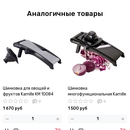
Аналогичные товары
Шинковка для овощей и
Шинковка
фруктов Kamille KM 10084
многофункциональная Kamille
платформа из металла
KM-10086 (38х17х13 см.)
0
0
пластик
1 670 руб
1 500 руб