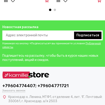
Новостная рассылка
Подписаться
Нажимая на кнопку «Подписаться» вы принимаете условия
Публичной
оферты
.
Подпишитесь на рассылку, чтобы быть в курсе наших новых
поступлений, акций и скидок.
+79604774407; +79604771721
Заказать звонок
Краснодар х. Ленина, МТФ1, отделение 4, лит. 1Г. Почтовый:
350061, г. Краснодар, а/я 2503