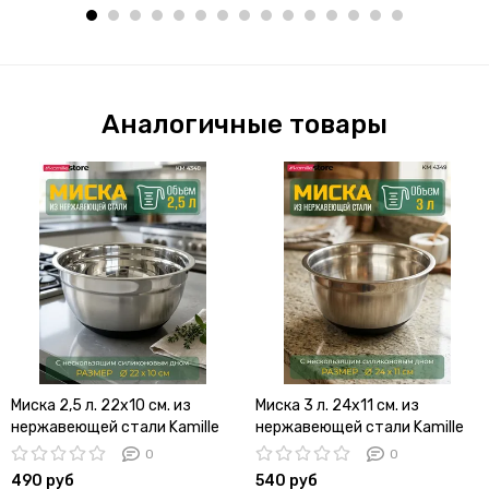
Аналогичные товары
Миска 2,5 л. 22х10 см. из
Миска 3 л. 24х11 см. из
нержавеющей стали Kamille
нержавеющей стали Kamille
КМ 4348 c силиконовым дном
КМ 4349 с силиконовым дном
0
0
490 руб
540 руб