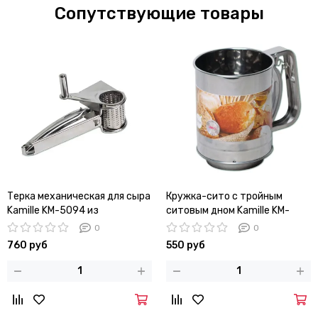
Сопутствующие товары
Терка механическая для сыра
Кружка-сито с тройным
Kamille KM-5094 из
ситовым дном Kamille KM-
нержавеющей стали
7784 (d10х13 см)
0
0
760 руб
550 руб