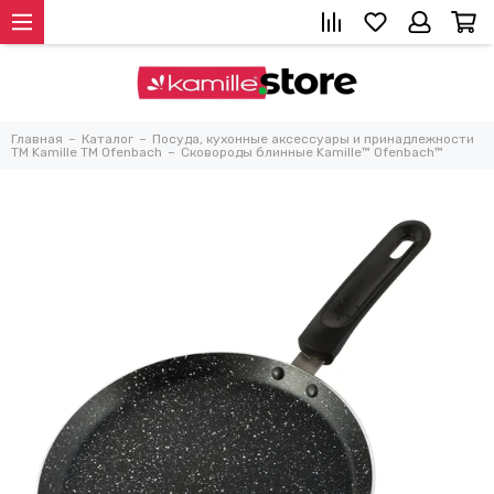
Главная
Каталог
Посуда, кухонные аксессуары и принадлежности
TM Kamille TM Ofenbach
Сковороды блинные Kamille™ Ofenbach™