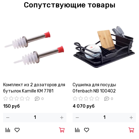
Сопутствующие товары
Комплект из 2 дозаторов для
Сушилка для посуды
бутылок Kamille KM 7781
Ofenbach NB 100402
(46,5х32х13,5 см) из
0
0
алюминия с поддоном черная
150 руб
4 070 руб