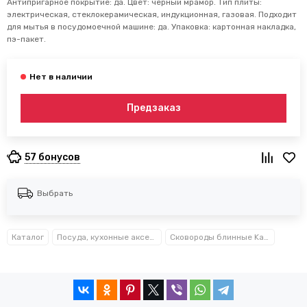
Антипригарное покрытие: да. Цвет: чёрный мрамор. Тип плиты:
электрическая, стеклокерамическая, индукционная, газовая. Подходит
для мытья в посудомоечной машине: да. Упаковка: картонная накладка,
пэ-пакет.
Предзаказ
57 бонусов
Выбрать
Каталог
Посуда, кухонные аксессуары и принадлежности TM Kamille TM Ofenbach
Сковороды блинные Kamille™ Ofenbach™