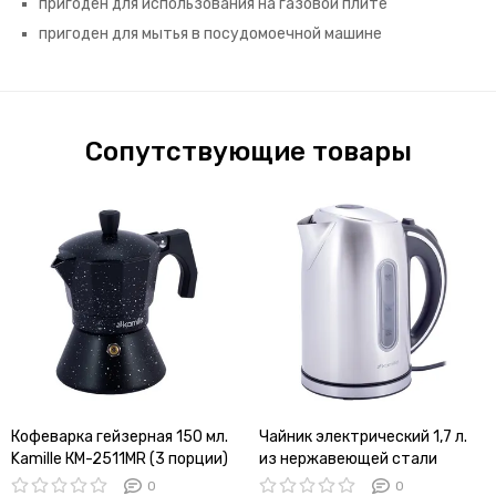
пригоден для использования на газовой плите
пригоден для мытья в посудомоечной машине
Сопутствующие товары
Кофеварка гейзерная 150 мл.
Чайник электрический 1,7 л.
Kamille КМ-2511MR (3 порции)
из нержавеющей стали
из алюминия с индукционным
Kamille KM-1721
0
0