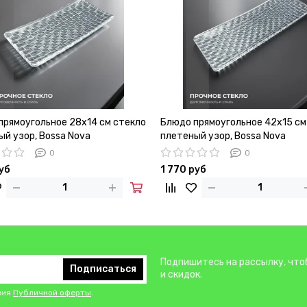
прямоугольное 28х14 см стекло
Блюдо прямоугольное 42х15 см
ый узор, Bossa Nova
плетеный узор, Bossa Nova
0
0
руб
1 770 руб
Подпишитесь на рассылку, что
Подписаться
и скидок.
вия
Публичной оферты
.