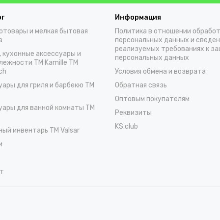
ог
Информация
отовары и мелкая бытовая
Политика в отношении обрабо
а
персональных данных и сведен
реализуемых требованиях к з
, кухонные аксессуары и
персональных данных
лежности TM Kamille TM
ch
Условия обмена и возврата
уары для гриля и барбекю TM
Обратная связь
Оптовым покупателям
уары для ванной комнаты TM
Реквизиты
KS.club
ный инвентарь TM Valsar
и
т