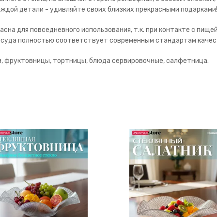
каждой детали - удивляйте своих близких прекрасными подарками
асна для повседневного использования, т.к. при контакте с пище
 Посуда полностью соответствует современным стандартам качес
и, фруктовницы, тортницы, блюда сервировочные, салфетница.