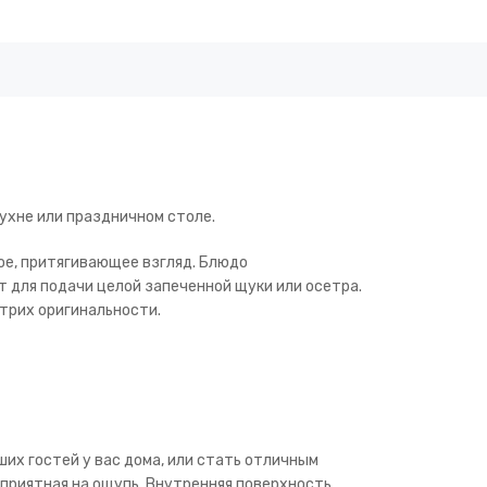
ухне или праздничном столе.
ное, притягивающее взгляд. Блюдо
т для подачи целой запеченной щуки или осетра.
трих оригинальности.
их гостей у вас дома, или стать отличным
 приятная на ощупь. Внутренняя поверхность