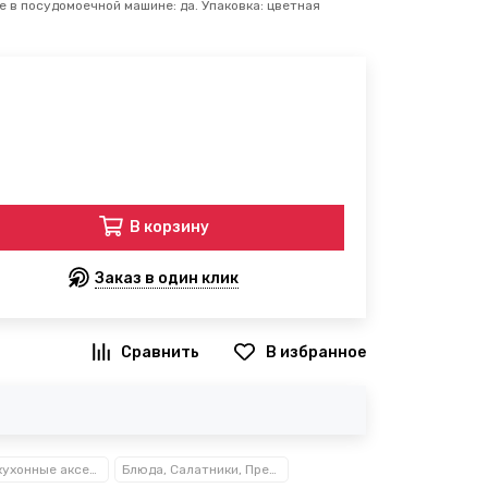
е в посудомоечной машине: да. Упаковка: цветная
В корзину
Заказ в один клик
В избранное
Посуда, кухонные аксессуары и принадлежности TM Kamille TM Ofenbach
Блюда, Салатники, Предметы сервировки Kamille™