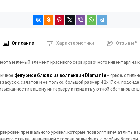
0
Описание
Характеристики
Отзывы
неотъемлемый элемент красивого сервировочного инвентаря на к
бычное
фигурное блюдо из коллекции Diamante
- яркое, стиль
закусок, салатов и не только, большой размер 42х17 см. подойде
 изысканности вашему интерьеру и придать уютной обстановке ш
рвировки премиального уровня, которые позволят впечатлить ваш
анного стекла, на внешней стороне рельефная, с особым блеском,