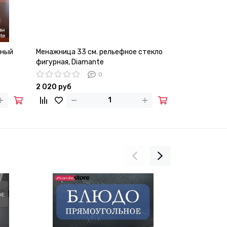
нный
Менажница 33 см. рельефное стекло
Тарелка серв
фигурная, Diamante
30х2 см. под
0
2 020 руб
1 390 руб