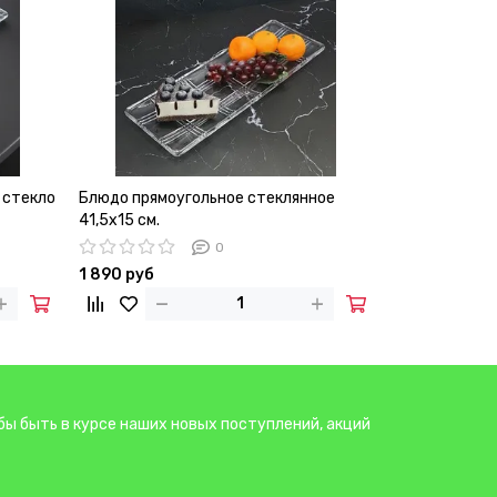
 стекло
Блюдо прямоугольное стеклянное
Блюдо овальн
41,5х15 см.
с бортиками,
0
1 890 руб
3 660 руб
бы быть в курсе наших новых поступлений, акций