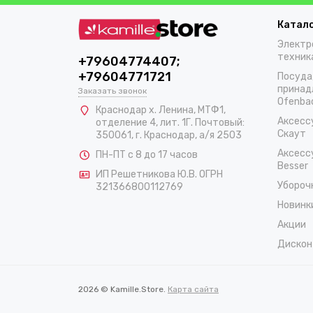
Катал
Электр
техник
+79604774407;
+79604771721
Посуда
принад
Заказать звонок
Ofenba
Краснодар х. Ленина, МТФ1,
Аксесс
отделение 4, лит. 1Г. Почтовый:
Скаут
350061, г. Краснодар, а/я 2503
Аксесс
ПН-ПТ с 8 до 17 часов
Besser
ИП Решетникова Ю.В. ОГРН
Убороч
321366800112769
Новинк
Акции
Дискон
2026 © Kamille.Store.
Карта сайта