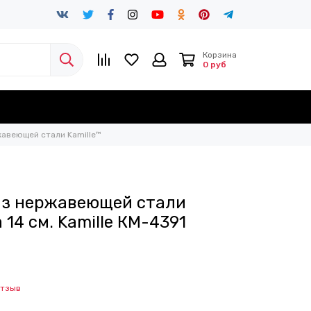
Корзина
0 руб
авеющей стали Kamille™
из нержавеющей стали
 14 см. Kamille КМ-4391
отзыв