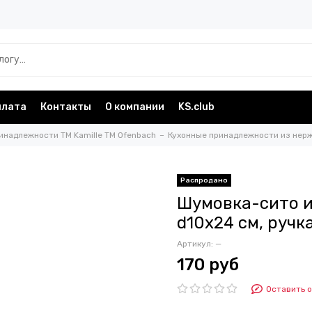
плата
Контакты
О компании
KS.club
инадлежности TM Kamille TM Ofenbach
Кухонные принадлежности из нерж
Шумовка-сито 
d10х24 см, ручка
Артикул:
—
170 руб
Оставить 