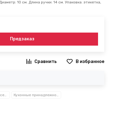
аметр: 10 см. Длина ручки: 14 см. Упаковка: этикетка,
Предзаказ
В избранное
Посуда, кухонные аксессуары и принадлежности TM Kamille TM Ofenbach
Кухонные принадлежности из нержавеющей стали Kamille™