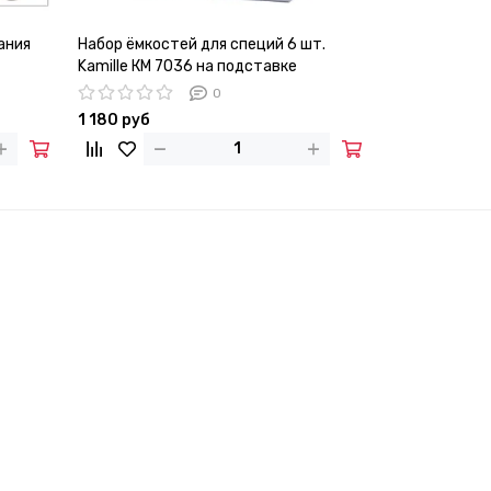
ания
Набор ёмкостей для специй 6 шт.
Набор подста
Kamille КМ 7036 на подставке
разделочной 
0
1 180 руб
2 770 руб