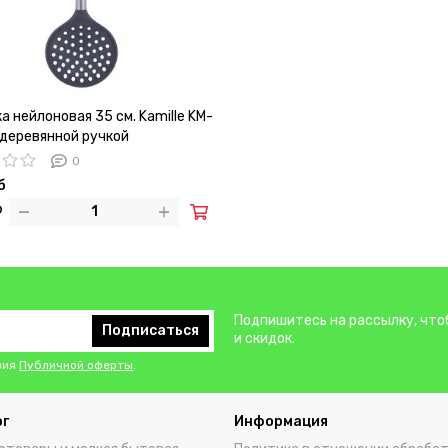
 нейлоновая 35 см. Kamille KM-
 деревянной ручкой
0
б
Подпишитесь на рассылку, что
Подписаться
и скидок.
вия
Публичной оферты
.
ог
Информация