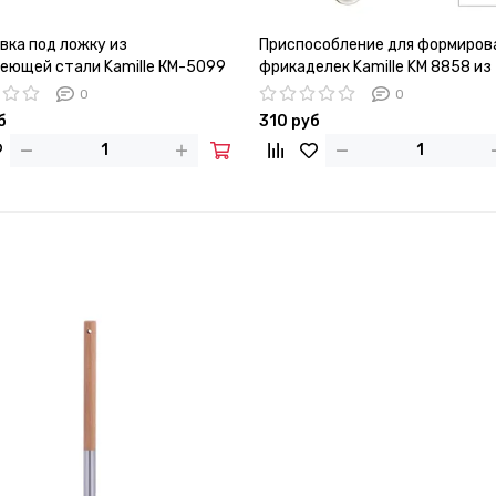
вка под ложку из
Приспособление для формиров
еющей стали Kamille КМ-5099
фрикаделек Kamille KM 8858 из
нержавеющей стали
0
0
б
310 руб