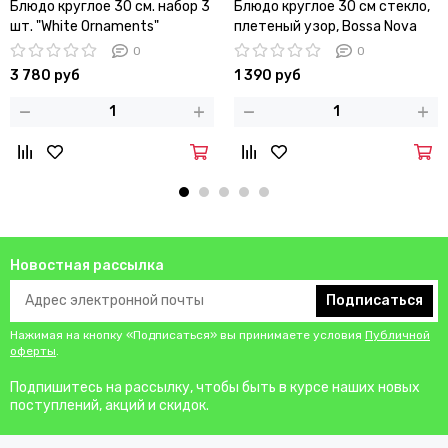
Блюдо круглое 30 см. набор 3
Блюдо круглое 30 см стекло,
шт. "White Ornaments"
плетеный узор, Bossa Nova
0
0
3 780 руб
1 390 руб
Новостная рассылка
Подписаться
Нажимая на кнопку «Подписаться» вы принимаете условия
Публичной
оферты
.
Подпишитесь на рассылку, чтобы быть в курсе наших новых
поступлений, акций и скидок.